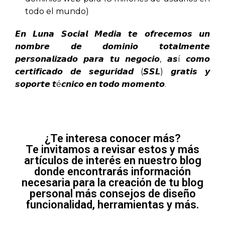
todo el mundo)
𝙀𝙣 𝙇𝙪𝙣𝙖 𝙎𝙤𝙘𝙞𝙖𝙡 𝙈𝙚𝙙𝙞𝙖 𝙩𝙚 𝙤𝙛𝙧𝙚𝙘𝙚𝙢𝙤𝙨 𝙪𝙣
𝙣𝙤𝙢𝙗𝙧𝙚 𝙙𝙚 𝙙𝙤𝙢𝙞𝙣𝙞𝙤 𝙩𝙤𝙩𝙖𝙡𝙢𝙚𝙣𝙩𝙚
𝙥𝙚𝙧𝙨𝙤𝙣𝙖𝙡𝙞𝙯𝙖𝙙𝙤 𝙥𝙖𝙧𝙖 𝙩𝙪 𝙣𝙚𝙜𝙤𝙘𝙞𝙤, 𝙖𝙨í 𝙘𝙤𝙢𝙤
𝙘𝙚𝙧𝙩𝙞𝙛𝙞𝙘𝙖𝙙𝙤 𝙙𝙚 𝙨𝙚𝙜𝙪𝙧𝙞𝙙𝙖𝙙 (𝙎𝙎𝙇) 𝙜𝙧𝙖𝙩𝙞𝙨 𝙮
𝙨𝙤𝙥𝙤𝙧𝙩𝙚 𝙩é𝙘𝙣𝙞𝙘𝙤 𝙚𝙣 𝙩𝙤𝙙𝙤 𝙢𝙤𝙢𝙚𝙣𝙩𝙤.
os de una Agencia de Marketing Digital
¿Te interesa conocer más?
Te invitamos a revisar estos y más
artículos de interés en nuestro blog
donde encontrarás información
necesaria para la creación de tu blog
personal más consejos de diseño
funcionalidad, herramientas y más.