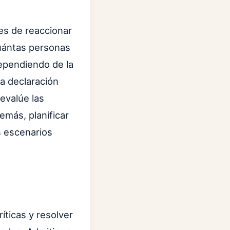
tes de reaccionar
uántas personas
ependiendo de la
a declaración
 evalúe las
emás, planificar
s escenarios
íticas y resolver