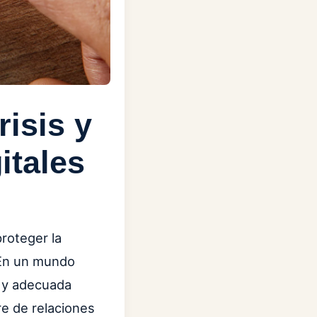
risis y
itales
proteger la
 En un mundo
a y adecuada
re de relaciones